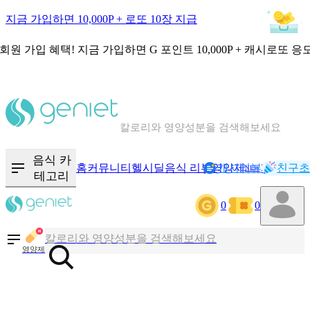
지금 가입하면 10,000P + 로또 10장 지급
회원 가입 혜택!
지금 가입하면
G 포인트 10,000P + 캐시로또 응
칼로리와 영양성분을 검색해보세요
혈당 · 다이어트 음식 검색해보세요
음식 · 영양제 리뷰를 찾아보세요
음식 카
홈
커뮤니티
헬시딜
음식 리뷰
영양제
캐시리뷰
기록
친구초
NEW
테고리
0
0
칼로리와 영양성분을 검색해보세요
혈당 · 다이어트 음식 검색해보세요
영양제
음식 · 영양제 리뷰를 찾아보세요