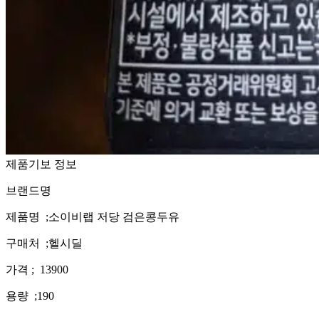
제품기보 정보
브랜드명
제품명 ;소이비랩 저당 검은콩두유
구매처 ;헬시딜
가격 ; 13900
용량 ;190