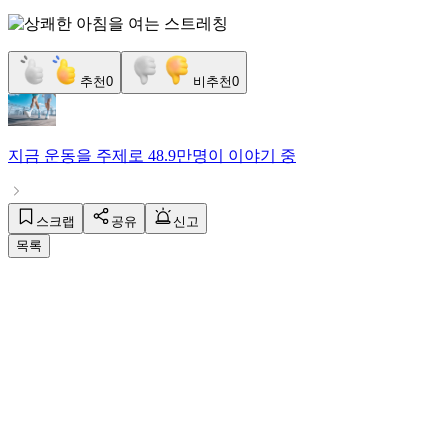
추천
0
비추천
0
지금
운동
을 주제로
48.9만명
이 이야기 중
스크랩
공유
신고
목록