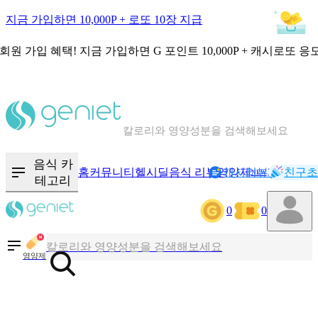
지금 가입하면 10,000P + 로또 10장 지급
회원 가입 혜택!
지금 가입하면
G 포인트 10,000P + 캐시로또 응
칼로리와 영양성분을 검색해보세요
혈당 · 다이어트 음식 검색해보세요
음식 카
홈
커뮤니티
헬시딜
음식 리뷰
영양제
캐시리뷰
기록
친구초
NEW
테고리
음식 · 영양제 리뷰를 찾아보세요
0
0
칼로리와 영양성분을 검색해보세요
영양제
혈당 · 다이어트 음식 검색해보세요
음식 · 영양제 리뷰를 찾아보세요