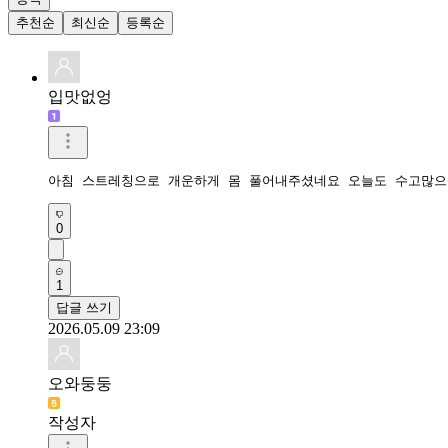
추천순
최신순
등록순
입맛없엉
아침 스트레칭으로 개운하게 몸 풀어내주셨네요 오늘도 수고많
0
1
답글 쓰기
2026.05.09 23:09
오와둥둥
작성자