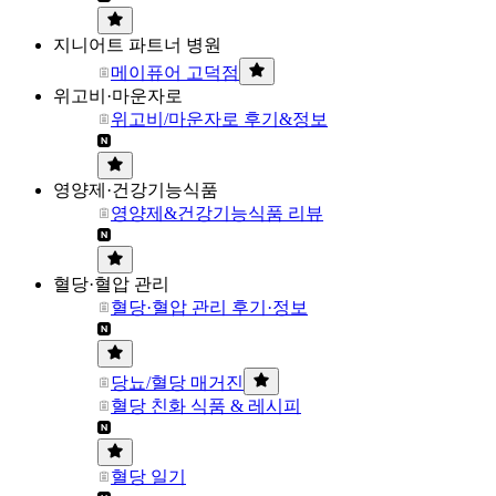
지니어트 파트너 병원
메이퓨어 고덕점
위고비·마운자로
위고비/마운자로 후기&정보
영양제·건강기능식품
영양제&건강기능식품 리뷰
혈당·혈압 관리
혈당·혈압 관리 후기·정보
당뇨/혈당 매거진
혈당 친화 식품 & 레시피
혈당 일기