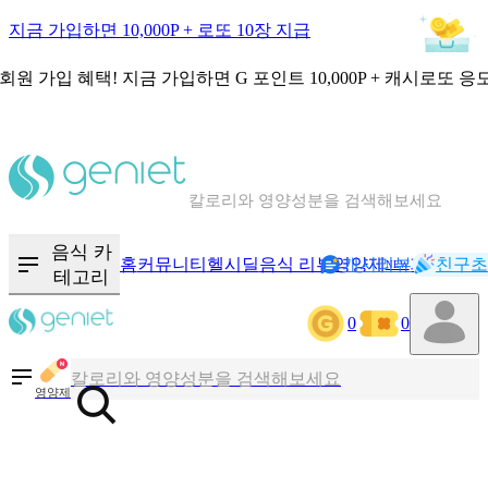
지금 가입하면 10,000P + 로또 10장 지급
회원 가입 혜택!
지금 가입하면
G 포인트 10,000P + 캐시로또 응
칼로리와 영양성분을 검색해보세요
혈당 · 다이어트 음식 검색해보세요
음식 카
홈
커뮤니티
헬시딜
음식 리뷰
영양제
캐시리뷰
기록
친구초
NEW
테고리
음식 · 영양제 리뷰를 찾아보세요
0
0
칼로리와 영양성분을 검색해보세요
영양제
혈당 · 다이어트 음식 검색해보세요
음식 · 영양제 리뷰를 찾아보세요