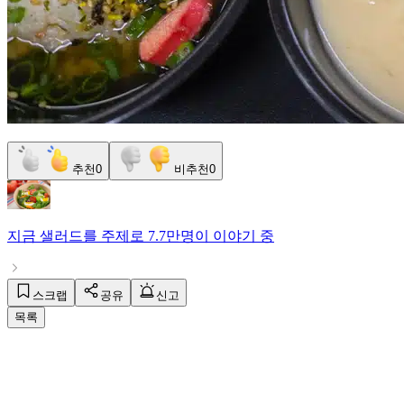
추천
0
비추천
0
지금
샐러드
를 주제로
7.7만명
이 이야기 중
스크랩
공유
신고
목록