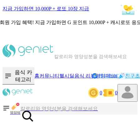
지금 가입하면 10,000P + 로또 10장 지급
회원 가입 혜택!
지금 가입하면
G 포인트 10,000P + 캐시로또 응
칼로리와 영양성분을 검색해보세요
혈당 · 다이어트 음식 검색해보세요
음식 · 영양제 리뷰를 찾아보세요
음식 카
홈
커뮤니티
헬시딜
음식 리뷰
영양제
캐시리뷰
기록
친구초
NEW
테고리
0
0
칼로리와 영양성분을 검색해보세요
혈당 · 다이어트 음식 검색해보세요
영양제
음식 · 영양제 리뷰를 찾아보세요