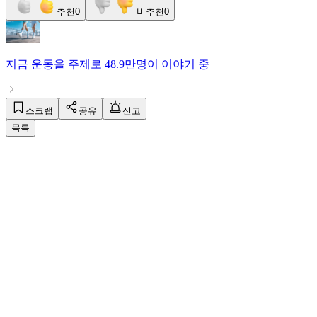
추천
0
비추천
0
지금
운동
을 주제로
48.9만명
이 이야기 중
스크랩
공유
신고
목록