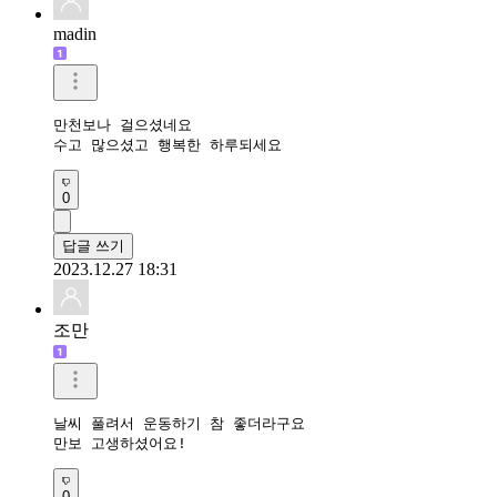
madin
만천보나 걸으셨네요

수고 많으셨고 행복한 하루되세요
0
답글 쓰기
2023.12.27 18:31
조만
날씨 풀려서 운동하기 참 좋더라구요

만보 고생하셨어요!
0