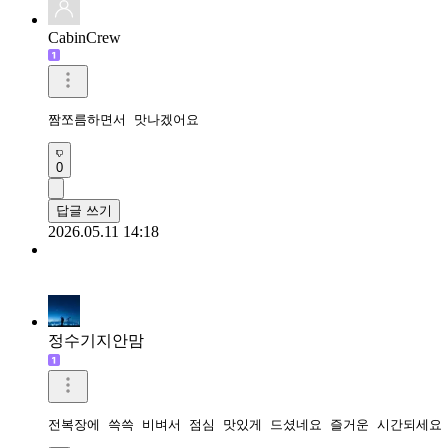
CabinCrew
짬쪼름하면서 맛나겠어요
0
답글 쓰기
2026.05.11 14:18
정수기지안맘
전복장에 쓱쓱 비벼서 점심 맛있게 드셨네요 즐거운 시간되세요