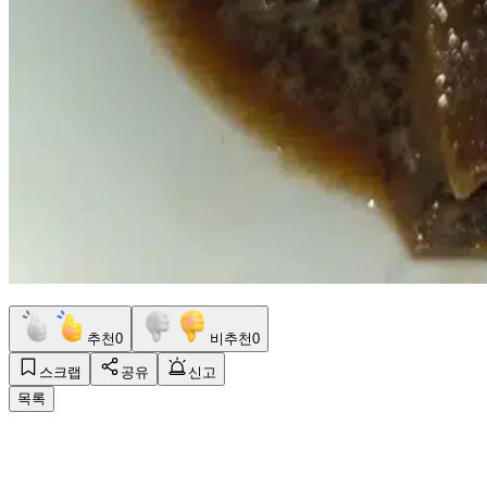
추천
0
비추천
0
스크랩
공유
신고
목록