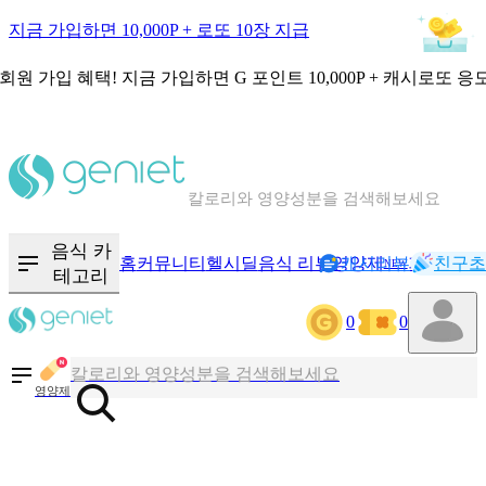
지금 가입하면 10,000P + 로또 10장 지급
회원 가입 혜택!
지금 가입하면
G 포인트 10,000P + 캐시로또 응
칼로리와 영양성분을 검색해보세요
혈당 · 다이어트 음식 검색해보세요
음식 · 영양제 리뷰를 찾아보세요
음식 카
홈
커뮤니티
헬시딜
음식 리뷰
영양제
캐시리뷰
기록
친구초
NEW
테고리
0
0
칼로리와 영양성분을 검색해보세요
혈당 · 다이어트 음식 검색해보세요
영양제
음식 · 영양제 리뷰를 찾아보세요