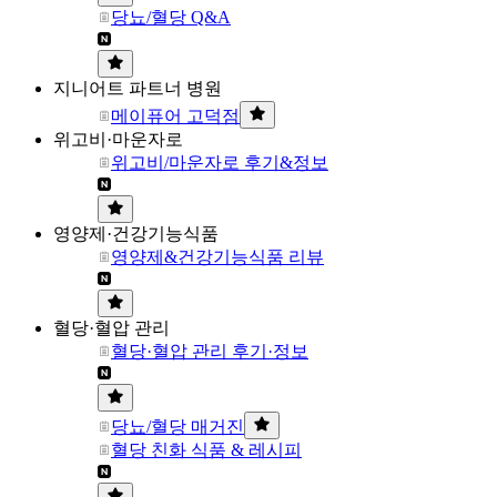
당뇨/혈당 Q&A
지니어트 파트너 병원
메이퓨어 고덕점
위고비·마운자로
위고비/마운자로 후기&정보
영양제·건강기능식품
영양제&건강기능식품 리뷰
혈당·혈압 관리
혈당·혈압 관리 후기·정보
당뇨/혈당 매거진
혈당 친화 식품 & 레시피