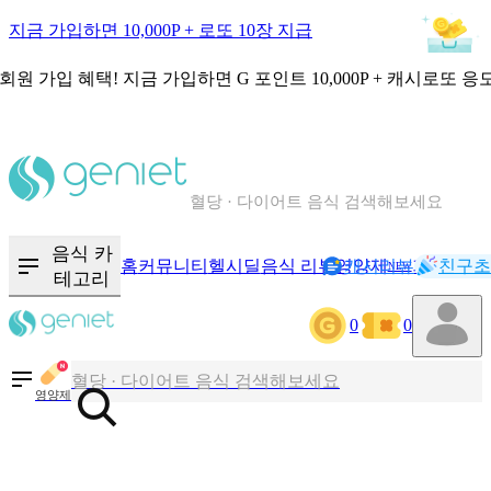
지금 가입하면 10,000P + 로또 10장 지급
회원 가입 혜택!
지금 가입하면
G 포인트 10,000P + 캐시로또 응
칼로리와 영양성분을 검색해보세요
혈당 · 다이어트 음식 검색해보세요
음식 · 영양제 리뷰를 찾아보세요
음식 카
홈
커뮤니티
헬시딜
음식 리뷰
영양제
캐시리뷰
기록
친구초
NEW
테고리
0
0
칼로리와 영양성분을 검색해보세요
혈당 · 다이어트 음식 검색해보세요
영양제
음식 · 영양제 리뷰를 찾아보세요