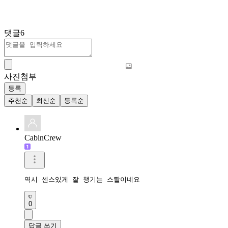
댓글
6
사진첨부
등록
추천순
최신순
등록순
CabinCrew
역시 센스있게 잘 챙기는 스퇄이네요
0
답글 쓰기