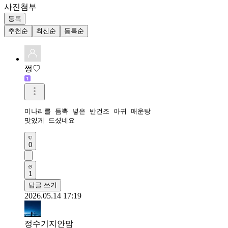
사진첨부
등록
추천순
최신순
등록순
쩡♡
미나리를 듬뿍 넣은 반건조 아귀 매운탕 

맛있게 드셨네요
0
1
답글 쓰기
2026.05.14 17:19
정수기지안맘