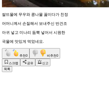
쌀뜨물에 무우와 콩나물 꿇이다가 친정
어머니께서 손질해서 보내주신 반건조
아귀 넣고 미나리 듬뿍 넣어서 시원한
국물에 맛있게 먹었네요.
추천
0
비추천
0
스크랩
공유
신고
목록