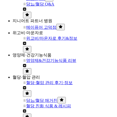
당뇨/혈당 Q&A
지니어트 파트너 병원
메이퓨어 고덕점
위고비·마운자로
위고비/마운자로 후기&정보
영양제·건강기능식품
영양제&건강기능식품 리뷰
혈당·혈압 관리
혈당·혈압 관리 후기·정보
당뇨/혈당 매거진
혈당 친화 식품 & 레시피