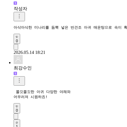
작성자
아삭아삭한 미나리를 듬뿍 넣은 반건조 아귀 매운탕으로 속이 
0
2026.05.14 18:21
최강수인
 쫄깃쫄깃한 아귀 다양한 야채와 

어우러져 시원하죠!
0
1