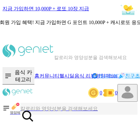
지금 가입하면 10,000P + 로또 10장 지급
회원 가입 혜택!
지금 가입하면
G 포인트 10,000P + 캐시로또 응
칼로리와 영양성분을 검색해보세요
혈당 · 다이어트 음식 검색해보세요
음식 · 영양제 리뷰를 찾아보세요
음식 카
홈
커뮤니티
헬시딜
음식 리뷰
영양제
캐시리뷰
기록
친구초
NEW
테고리
0
0
칼로리와 영양성분을 검색해보세요
혈당 · 다이어트 음식 검색해보세요
영양제
음식 · 영양제 리뷰를 찾아보세요