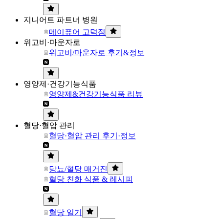
지니어트 파트너 병원
메이퓨어 고덕점
위고비·마운자로
위고비/마운자로 후기&정보
영양제·건강기능식품
영양제&건강기능식품 리뷰
혈당·혈압 관리
혈당·혈압 관리 후기·정보
당뇨/혈당 매거진
혈당 친화 식품 & 레시피
혈당 일기