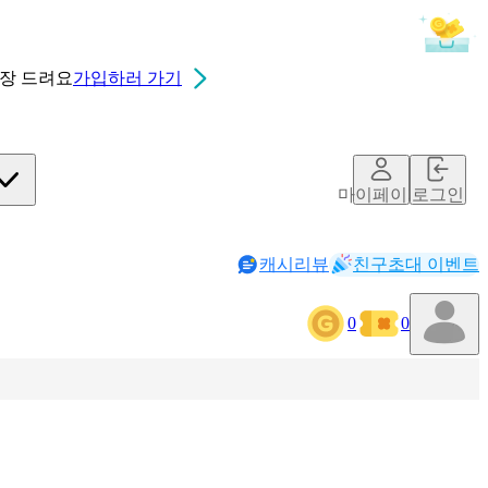
0장
드려요
가입하러 가기
마이페이지
로그인
캐시리뷰
친구초대 이벤트
0
0