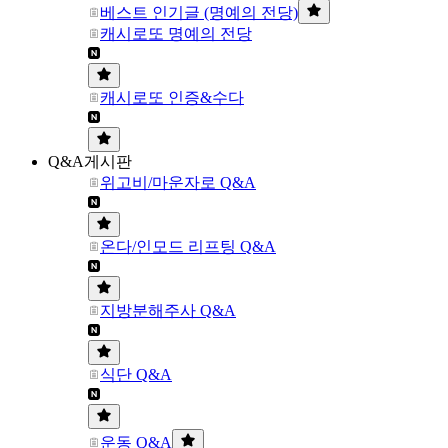
베스트 인기글 (명예의 전당)
캐시로또 명예의 전당
캐시로또 인증&수다
Q&A게시판
위고비/마운자로 Q&A
온다/인모드 리프팅 Q&A
지방분해주사 Q&A
식단 Q&A
운동 Q&A