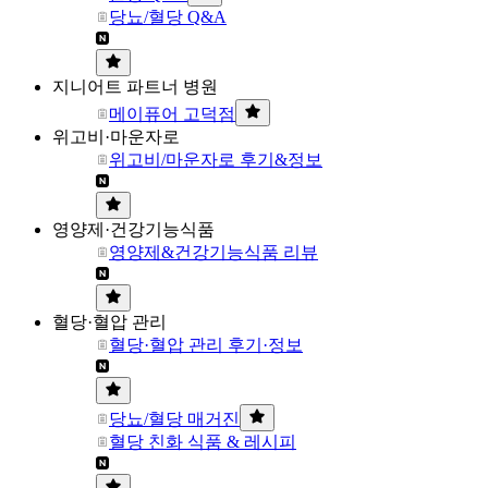
당뇨/혈당 Q&A
지니어트 파트너 병원
메이퓨어 고덕점
위고비·마운자로
위고비/마운자로 후기&정보
영양제·건강기능식품
영양제&건강기능식품 리뷰
혈당·혈압 관리
혈당·혈압 관리 후기·정보
당뇨/혈당 매거진
혈당 친화 식품 & 레시피