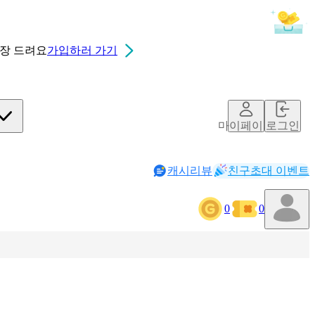
0장
드려요
가입하러 가기
마이페이지
로그인
캐시리뷰
친구초대 이벤트
0
0