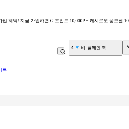
가입 혜택!
지금 가입하면
G 포인트 10,000P + 캐시로또 응모권 1
4
비_플레인 쿽
기록