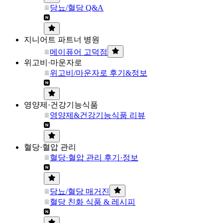
당뇨/혈당 Q&A
지니어트 파트너 병원
메이퓨어 고덕점
위고비·마운자로
위고비/마운자로 후기&정보
영양제·건강기능식품
영양제&건강기능식품 리뷰
혈당·혈압 관리
혈당·혈압 관리 후기·정보
당뇨/혈당 매거진
혈당 친화 식품 & 레시피