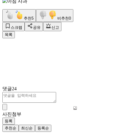
추천
5
비추천
0
스크랩
공유
신고
목록
댓글
24
사진첨부
등록
추천순
최신순
등록순