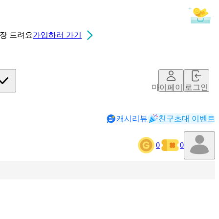
0장
드려요
가입하러 가기
마이페이지
로그인
캐시리뷰
친구초대 이벤트
0
0