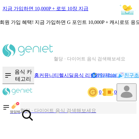
지금 가입하면 10,000P + 로또 10장 지급
회원 가입 혜택!
지금 가입하면
G 포인트 10,000P + 캐시로또 응
칼로리와 영양성분을 검색해보세요
혈당 · 다이어트 음식 검색해보세요
음식 · 영양제 리뷰를 찾아보세요
음식 카
홈
커뮤니티
헬시딜
음식 리뷰
영양제
캐시리뷰
기록
친구초
NEW
테고리
0
0
칼로리와 영양성분을 검색해보세요
혈당 · 다이어트 음식 검색해보세요
영양제
음식 · 영양제 리뷰를 찾아보세요