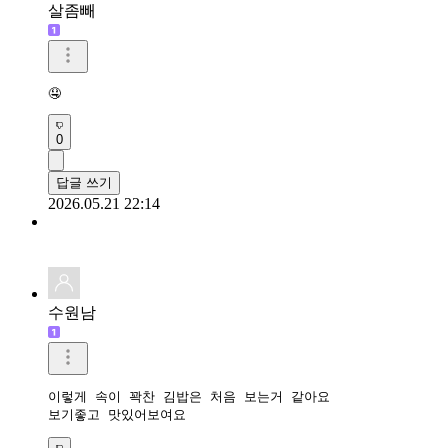
살좀빼
🤤
0
답글 쓰기
2026.05.21 22:14
수원남
이렇게 속이 꽉찬 김밥은 처음 보는거 같아요

보기좋고 맛있어보여요