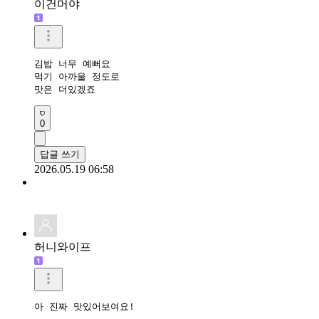
이건머야
김밥 너무 예뻐요

먹기 아까울 정도로

맛은 더있겠죠
0
답글 쓰기
2026.05.19 06:58
허니와이프
아 진짜 맛있어보여요!