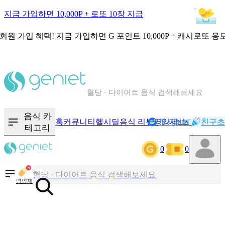
지금 가입하면 10,000P + 로또 10장 지급
회원 가입 혜택!
지금 가입하면
G 포인트 10,000P + 캐시로또 응
칼로리와 영양성분을 검색해보세요
혈당 · 다이어트 음식 검색해보세요
음식 · 영양제 리뷰를 찾아보세요
음식 카
홈
커뮤니티
헬시딜
음식 리뷰
영양제
캐시리뷰
기록
친구초
NEW
테고리
0
0
칼로리와 영양성분을 검색해보세요
혈당 · 다이어트 음식 검색해보세요
영양제
음식 · 영양제 리뷰를 찾아보세요