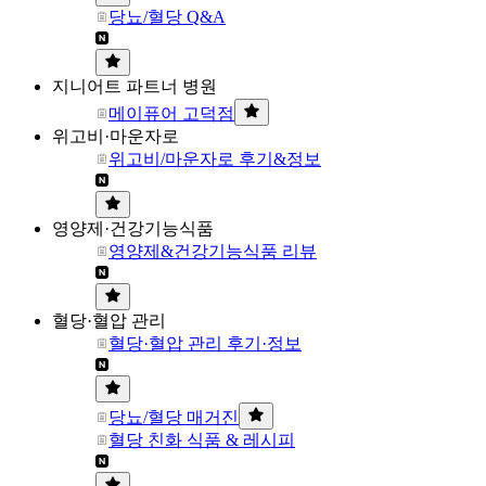
당뇨/혈당 Q&A
지니어트 파트너 병원
메이퓨어 고덕점
위고비·마운자로
위고비/마운자로 후기&정보
영양제·건강기능식품
영양제&건강기능식품 리뷰
혈당·혈압 관리
혈당·혈압 관리 후기·정보
당뇨/혈당 매거진
혈당 친화 식품 & 레시피