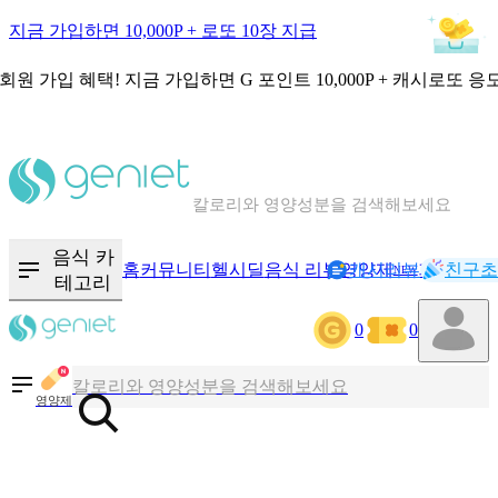
지금 가입하면 10,000P + 로또 10장 지급
회원 가입 혜택!
지금 가입하면
G 포인트 10,000P + 캐시로또 응
칼로리와 영양성분을 검색해보세요
혈당 · 다이어트 음식 검색해보세요
음식 카
홈
커뮤니티
헬시딜
음식 리뷰
영양제
캐시리뷰
기록
친구초
음식 · 영양제 리뷰를 찾아보세요
NEW
테고리
0
0
칼로리와 영양성분을 검색해보세요
영양제
혈당 · 다이어트 음식 검색해보세요
음식 · 영양제 리뷰를 찾아보세요