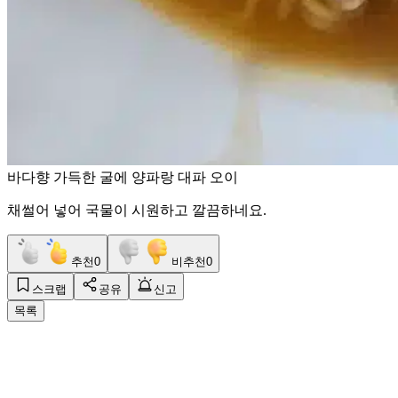
바다향 가득한 굴에 양파랑 대파 오이
채썰어 넣어 국물이 시원하고 깔끔하네요.
추천
0
비추천
0
스크랩
공유
신고
목록