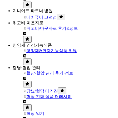
지니어트 파트너 병원
메이퓨어 고덕점
위고비·마운자로
위고비/마운자로 후기&정보
영양제·건강기능식품
영양제&건강기능식품 리뷰
혈당·혈압 관리
혈당·혈압 관리 후기·정보
당뇨/혈당 매거진
혈당 친화 식품 & 레시피
혈당 일기