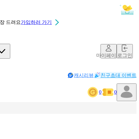
0장
드려요
가입하러 가기
마이페이지
로그인
캐시리뷰
친구초대 이벤트
0
0