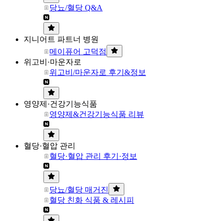
당뇨/혈당 Q&A
지니어트 파트너 병원
메이퓨어 고덕점
위고비·마운자로
위고비/마운자로 후기&정보
영양제·건강기능식품
영양제&건강기능식품 리뷰
혈당·혈압 관리
혈당·혈압 관리 후기·정보
당뇨/혈당 매거진
혈당 친화 식품 & 레시피