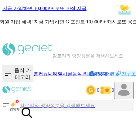
지금 가입하면 10,000P + 로또 10장 지급
회원 가입 혜택!
지금 가입하면
G 포인트 10,000P + 캐시로또 응
칼로리와 영양성분을 검색해보세요
혈당 · 다이어트 음식 검색해보세요
음식 카
홈
커뮤니티
헬시딜
음식 리뷰
영양제
캐시리뷰
기록
친구초
NEW
테고리
음식 · 영양제 리뷰를 찾아보세요
0
0
칼로리와 영양성분을 검색해보세요
영양제
혈당 · 다이어트 음식 검색해보세요
음식 · 영양제 리뷰를 찾아보세요