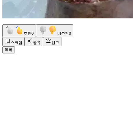
추천
0
비추천
0
스크랩
공유
신고
목록