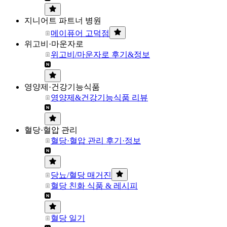
지니어트 파트너 병원
메이퓨어 고덕점
위고비·마운자로
위고비/마운자로 후기&정보
영양제·건강기능식품
영양제&건강기능식품 리뷰
혈당·혈압 관리
혈당·혈압 관리 후기·정보
당뇨/혈당 매거진
혈당 친화 식품 & 레시피
혈당 일기