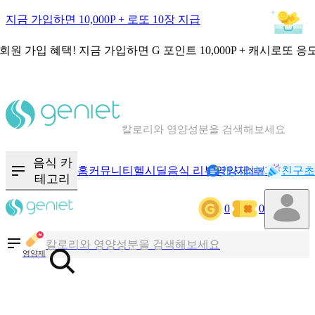
지금 가입하면 10,000P + 로또 10장 지급
회원 가입 혜택!
지금 가입하면
G 포인트 10,000P + 캐시로또 응
칼로리와 영양성분을 검색해보세요
혈당 · 다이어트 음식 검색해보세요
음식 카
홈
커뮤니티
헬시딜
음식 리뷰
영양제
캐시리뷰
기록
친구초
NEW
테고리
음식 · 영양제 리뷰를 찾아보세요
0
0
칼로리와 영양성분을 검색해보세요
영양제
혈당 · 다이어트 음식 검색해보세요
음식 · 영양제 리뷰를 찾아보세요