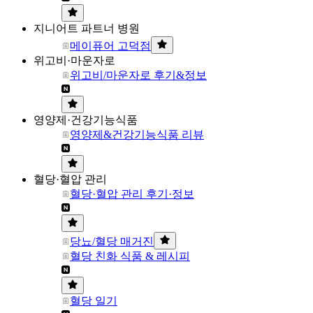
지니어트 파트너 병원
메이퓨어 고덕점
위고비·마운자로
위고비/마운자로 후기&정보
영양제·건강기능식품
영양제&건강기능식품 리뷰
혈당·혈압 관리
혈당·혈압 관리 후기·정보
당뇨/혈당 매거진
혈당 친화 식품 & 레시피
혈당 일기