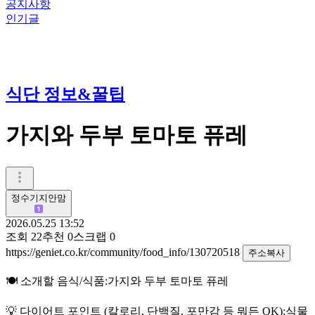
공지사항
인기글
식단 정보&꿀팁
가지와 두부 토마토 퓨레
정수기지안맘
2026.05.25 13:52
조회
22
추천
0
스크랩
0
https://geniet.co.kr/community/food_info/130720518
주소복사
🍽️ 소개할 음식/식품:가지와 두부 토마토 퓨레
💡 다이어트 포인트 (칼로리, 단백질, 포만감 등 뭐든 OK):식물