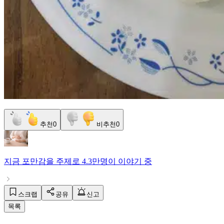
추천
0
비추천
0
지금
포만감
을 주제로
4.3만명
이 이야기 중
스크랩
공유
신고
목록