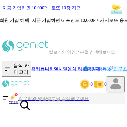
지금 가입하면 10,000P + 로또 10장 지급
회원 가입 혜택!
지금 가입하면
G 포인트 10,000P + 캐시로또 응
칼로리와 영양성분을 검색해보세요
혈당 · 다이어트 음식 검색해보세요
음식 카
홈
커뮤니티
헬시딜
음식 리뷰
영양제
캐시리뷰
기록
친구초
NEW
음식 · 영양제 리뷰를 찾아보세요
테고리
0
0
칼로리와 영양성분을 검색해보세요
영양제
혈당 · 다이어트 음식 검색해보세요
음식 · 영양제 리뷰를 찾아보세요