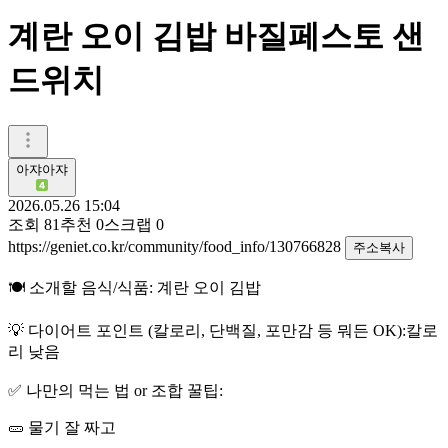
계란 오이 김밥 바질페스토 샌
드위치
아쟈아쟈
2026.05.26 15:04
조회
81
추천
0
스크랩
0
https://geniet.co.kr/community/food_info/130766828
주소복사
🍽️ 소개할 음식/식품: 계란 오이 김밥
💡 다이어트 포인트 (칼로리, 단백질, 포만감 등 뭐든 OK):칼로
리 낮음
✅ 나만의 먹는 법 or 조합 꿀팁:
🥒 물기 잘 짜고