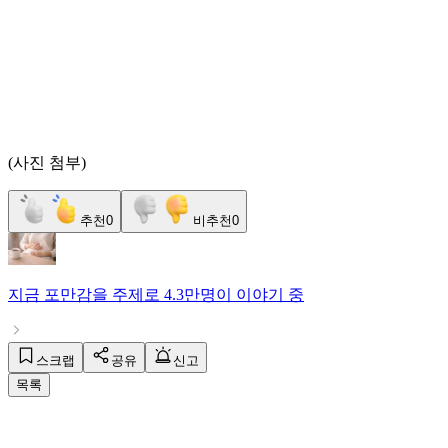
(사진 첨부)
추천
0
비추천
0
지금
포만감
을 주제로
4.3만명
이 이야기 중
스크랩
공유
신고
목록