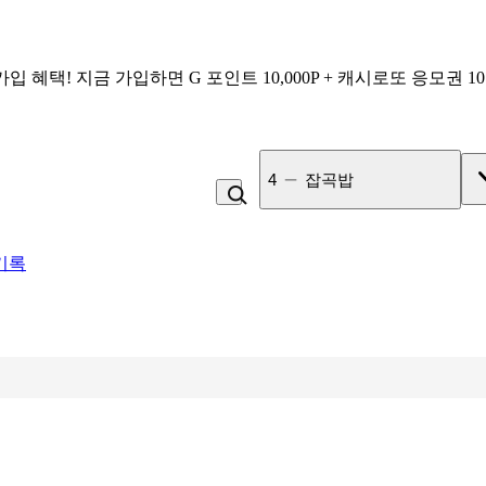
가입 혜택!
지금 가입하면
G 포인트 10,000P + 캐시로또 응모권 1
4
잡곡밥
기록