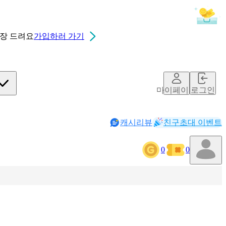
0장
드려요
가입하러 가기
마이페이지
로그인
캐시리뷰
친구초대 이벤트
0
0