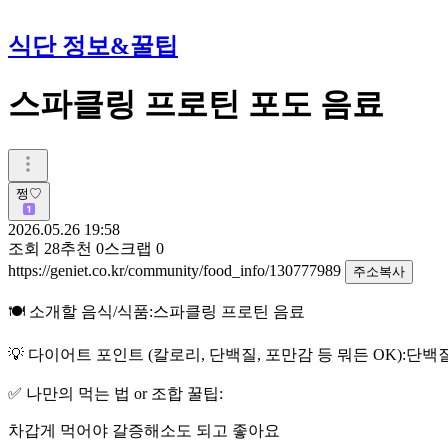
식단 정보&꿀팁
스파클링 프로틴 포도 음료
쩡♡
2026.05.26 19:58
조회
28
추천
0
스크랩
0
https://geniet.co.kr/community/food_info/130777989
주소복사
🍽️ 소개할 음식/식품:스파클링 프로틴 음료
💡 다이어트 포인트 (칼로리, 단백질, 포만감 등 뭐든 OK):단
✅ 나만의 먹는 법 or 조합 꿀팁:
차갑게 먹어야 갈증해소도 되고 좋아요