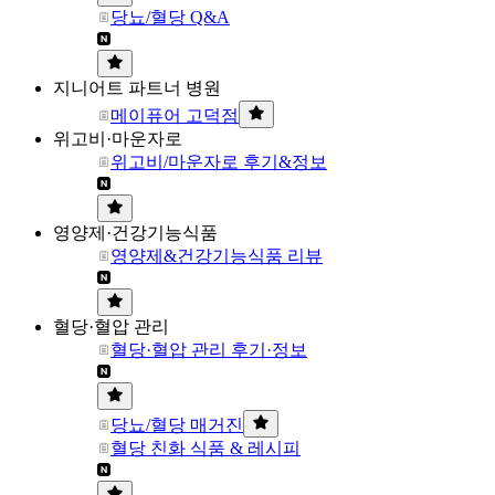
당뇨/혈당 Q&A
지니어트 파트너 병원
메이퓨어 고덕점
위고비·마운자로
위고비/마운자로 후기&정보
영양제·건강기능식품
영양제&건강기능식품 리뷰
혈당·혈압 관리
혈당·혈압 관리 후기·정보
당뇨/혈당 매거진
혈당 친화 식품 & 레시피