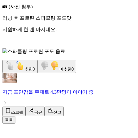
📸 (사진 첨부)
러닝 후 프로틴 스파클링 포도맛
시원하게 한 캔 마시네요.
추천
0
비추천
0
지금
포만감
을 주제로
4.3만명
이 이야기 중
스크랩
공유
신고
목록