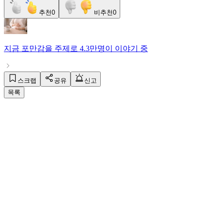
추천
0
비추천
0
지금
포만감
을 주제로
4.3만명
이 이야기 중
스크랩
공유
신고
목록