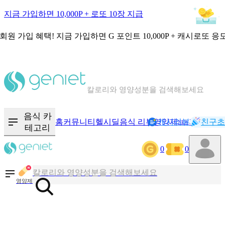
지금 가입하면 10,000P + 로또 10장 지급
회원 가입 혜택!
지금 가입하면
G 포인트 10,000P + 캐시로또 응
칼로리와 영양성분을 검색해보세요
혈당 · 다이어트 음식 검색해보세요
음식 · 영양제 리뷰를 찾아보세요
음식 카
홈
커뮤니티
헬시딜
음식 리뷰
영양제
캐시리뷰
기록
친구초
NEW
테고리
0
0
칼로리와 영양성분을 검색해보세요
혈당 · 다이어트 음식 검색해보세요
영양제
음식 · 영양제 리뷰를 찾아보세요