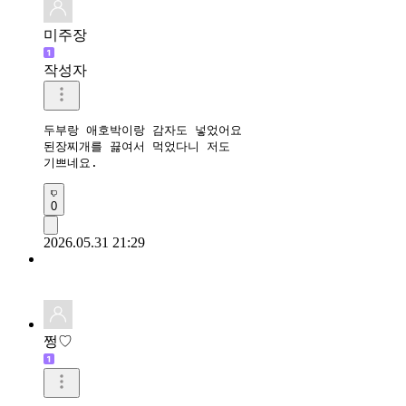
미주장
작성자
두부랑 애호박이랑 감자도 넣었어요 

된장찌개를 끓여서 먹었다니 저도 

기쁘네요.
0
2026.05.31 21:29
쩡♡