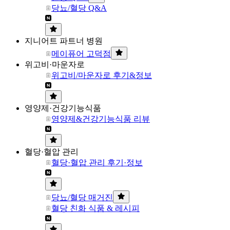
당뇨/혈당 Q&A
지니어트 파트너 병원
메이퓨어 고덕점
위고비·마운자로
위고비/마운자로 후기&정보
영양제·건강기능식품
영양제&건강기능식품 리뷰
혈당·혈압 관리
혈당·혈압 관리 후기·정보
당뇨/혈당 매거진
혈당 친화 식품 & 레시피