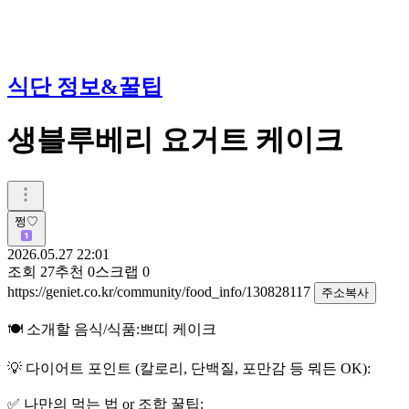
식단 정보&꿀팁
생블루베리 요거트 케이크
쩡♡
2026.05.27 22:01
조회
27
추천
0
스크랩
0
https://geniet.co.kr/community/food_info/130828117
주소복사
🍽️ 소개할 음식/식품:쁘띠 케이크
💡 다이어트 포인트 (칼로리, 단백질, 포만감 등 뭐든 OK):
✅ 나만의 먹는 법 or 조합 꿀팁: