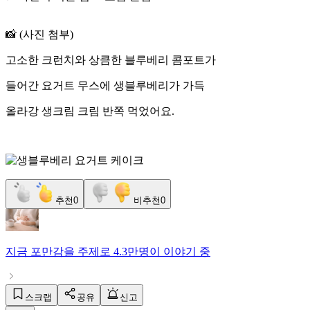
📸 (사진 첨부)
고소한 크런치와 상큼한 블루베리 콤포트가
들어간 요거트 무스에 생블루베리가 가득
올라강 생크림 크림 반쪽 먹었어요.
추천
0
비추천
0
지금
포만감
을 주제로
4.3만명
이 이야기 중
스크랩
공유
신고