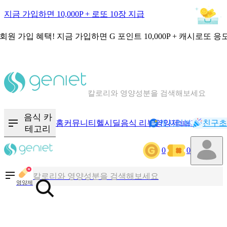
지금 가입하면 10,000P + 로또 10장 지급
회원 가입 혜택!
지금 가입하면
G 포인트 10,000P + 캐시로또 응
칼로리와 영양성분을 검색해보세요
혈당 · 다이어트 음식 검색해보세요
음식 · 영양제 리뷰를 찾아보세요
음식 카
홈
커뮤니티
헬시딜
음식 리뷰
영양제
캐시리뷰
기록
친구초
NEW
테고리
0
0
칼로리와 영양성분을 검색해보세요
혈당 · 다이어트 음식 검색해보세요
영양제
음식 · 영양제 리뷰를 찾아보세요