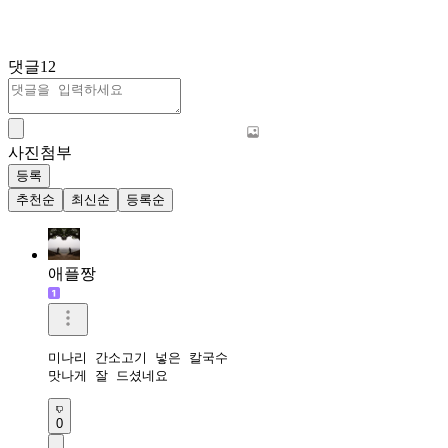
댓글
12
사진첨부
등록
추천순
최신순
등록순
애플짱
미나리 간소고기 넣은 칼국수 

맛나게 잘 드셨네요 
0