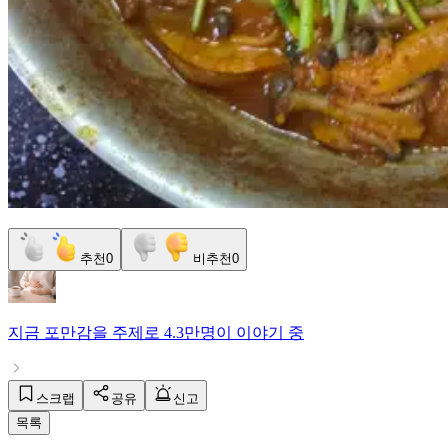
추천
0
비추천
0
지금
포만감
을 주제로
4.3만명
이 이야기 중
스크랩
공유
신고
목록