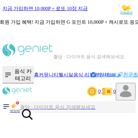
지금 가입하면 10,000P + 로또 10장 지급
회원 가입 혜택!
지금 가입하면
G 포인트 10,000P + 캐시로또 응
칼로리와 영양성분을 검색해보세요
혈당 · 다이어트 음식 검색해보세요
음식 · 영양제 리뷰를 찾아보세요
음식 카
홈
커뮤니티
헬시딜
음식 리뷰
영양제
캐시리뷰
기록
친구초
NEW
테고리
0
0
칼로리와 영양성분을 검색해보세요
혈당 · 다이어트 음식 검색해보세요
영양제
음식 · 영양제 리뷰를 찾아보세요