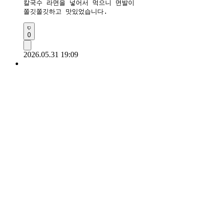
칼국수 라면을 넣어서 먹으니 면발이 

쫄깃쫄깃하고 맛있었습니다.
0
2026.05.31 19:09