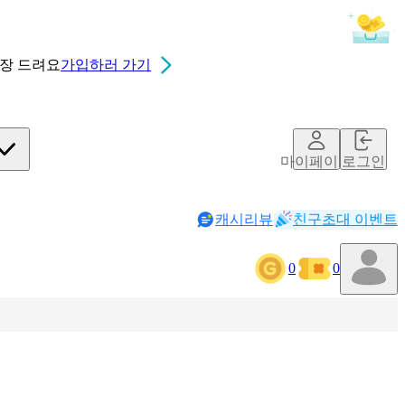
0장
드려요
가입하러 가기
마이페이지
로그인
캐시리뷰
친구초대 이벤트
0
0