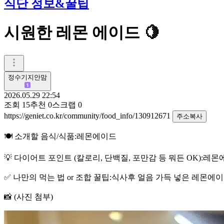
식단 정보&꿀팁
시원한 레몬 에이드 🍋
정수기지안맘
2026.05.29 22:54
조회
15
추천
0
스크랩
0
https://geniet.co.kr/community/food_info/130912671
주소복사
🍽️ 소개할 음식/식품:레몬에이드
💡 다이어트 포인트 (칼로리, 단백질, 포만감 등 뭐든 OK):
✅ 나만의 먹는 법 or 조합 꿀팁:식사후 얼음 가득 넣은 레몬에
📸 (사진 첨부)