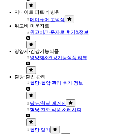
지니어트 파트너 병원
메이퓨어 고덕점
위고비·마운자로
위고비/마운자로 후기&정보
영양제·건강기능식품
영양제&건강기능식품 리뷰
혈당·혈압 관리
혈당·혈압 관리 후기·정보
당뇨/혈당 매거진
혈당 친화 식품 & 레시피
혈당 일기