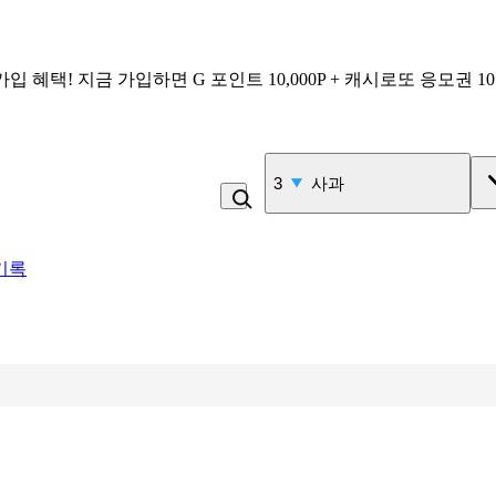
가입 혜택!
지금 가입하면
G 포인트 10,000P + 캐시로또 응모권 1
4
비_플레인 쿽
기록