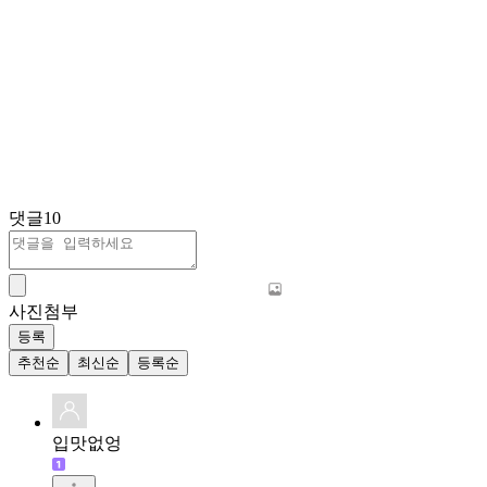
댓글
10
사진첨부
등록
추천순
최신순
등록순
입맛없엉