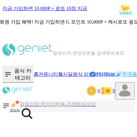
지금 가입하면 10,000P + 로또 10장 지급
회원 가입 혜택!
지금 가입하면
G 포인트 10,000P + 캐시로또 응
칼로리와 영양성분을 검색해보세요
혈당 · 다이어트 음식 검색해보세요
음식 · 영양제 리뷰를 찾아보세요
음식 카
홈
커뮤니티
헬시딜
음식 리뷰
영양제
캐시리뷰
기록
친구초
NEW
테고리
0
0
칼로리와 영양성분을 검색해보세요
혈당 · 다이어트 음식 검색해보세요
영양제
음식 · 영양제 리뷰를 찾아보세요