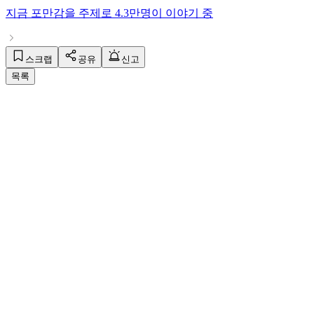
지금
포만감
을 주제로
4.3만명
이 이야기 중
스크랩
공유
신고
목록