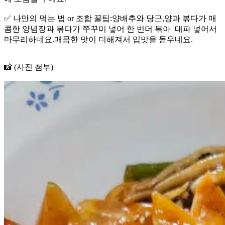
✅ 나만의 먹는 법 or 조합 꿀팁:양배추와 당근,양파 볶다가 매
콤한 양념장과 볶다가 쭈꾸미 넣어 한 번더 볶아 대파 넣어서
마무리하네요.매콤한 맛이 더해져서 입맛을 돋우네요.
📸 (사진 첨부)