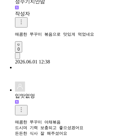
정수기지안맘
작성자
매콤한 쭈꾸미 볶음으로 맛있게 먹었네요 
0
2026.06.01 12:38
입맛없엉
매콤한 쭈꾸미 야채볶음 

드시며 기력 보충되고 좋으셨겠어요

든든한 식사 잘 해주셨어요