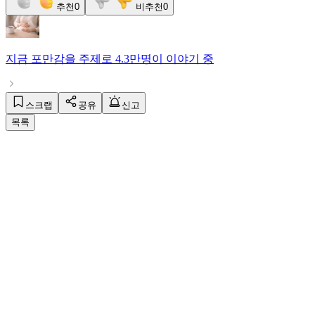
추천
0
비추천
0
지금
포만감
을 주제로
4.3만명
이 이야기 중
스크랩
공유
신고
목록