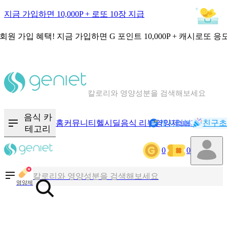
지금 가입하면 10,000P + 로또 10장 지급
회원 가입 혜택!
지금 가입하면
G 포인트 10,000P + 캐시로또 응
칼로리와 영양성분을 검색해보세요
혈당 · 다이어트 음식 검색해보세요
음식 · 영양제 리뷰를 찾아보세요
음식 카
홈
커뮤니티
헬시딜
음식 리뷰
영양제
캐시리뷰
기록
친구초
NEW
테고리
0
0
칼로리와 영양성분을 검색해보세요
혈당 · 다이어트 음식 검색해보세요
영양제
음식 · 영양제 리뷰를 찾아보세요