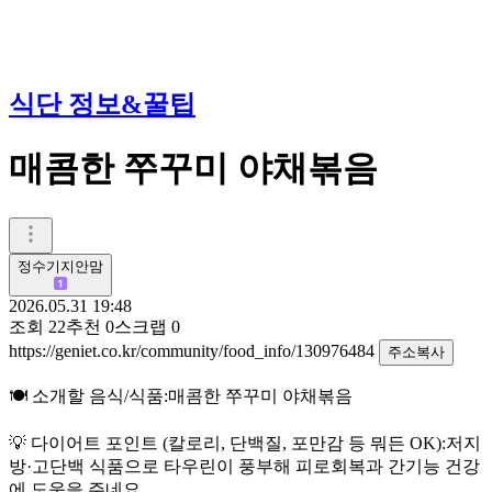
식단 정보&꿀팁
매콤한 쭈꾸미 야채볶음
정수기지안맘
2026.05.31 19:48
조회
22
추천
0
스크랩
0
https://geniet.co.kr/community/food_info/130976484
주소복사
🍽️ 소개할 음식/식품:매콤한 쭈꾸미 야채볶음
💡 다이어트 포인트 (칼로리, 단백질, 포만감 등 뭐든 OK):저지
방·고단백 식품으로 타우린이 풍부해 피로회복과 간기능 건강
에 도움을 주네요.