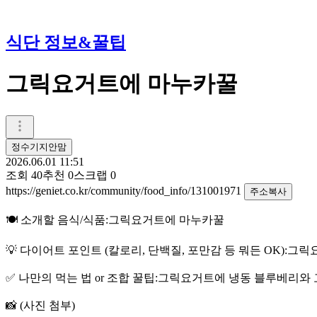
식단 정보&꿀팁
그릭요거트에 마누카꿀
정수기지안맘
2026.06.01 11:51
조회
40
추천
0
스크랩
0
https://geniet.co.kr/community/food_info/131001971
주소복사
🍽️ 소개할 음식/식품:그릭요거트에 마누카꿀
💡 다이어트 포인트 (칼로리, 단백질, 포만감 등 뭐든 OK)
✅ 나만의 먹는 법 or 조합 꿀팁:그릭요거트에 냉동 블루베리
📸 (사진 첨부)