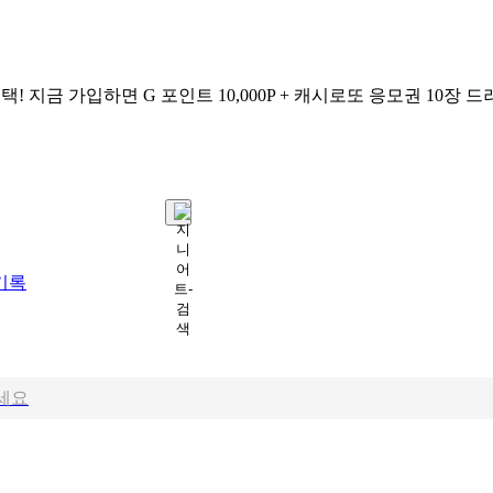
택!
지금 가입하면
G 포인트 10,000P + 캐시로또 응모권 10장
드
기록
세요
세요
요