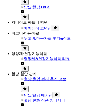
당뇨/혈당 Q&A
지니어트 파트너 병원
메이퓨어 고덕점
위고비·마운자로
위고비/마운자로 후기&정보
영양제·건강기능식품
영양제&건강기능식품 리뷰
혈당·혈압 관리
혈당·혈압 관리 후기·정보
당뇨/혈당 매거진
혈당 친화 식품 & 레시피