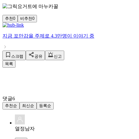
추천
0
비추천
0
지금
포만감
을 주제로
4.3만명
이 이야기 중
스크랩
공유
신고
목록
댓글
6
추천순
최신순
등록순
열정남자