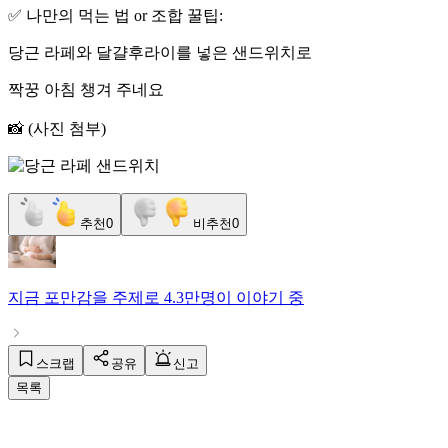
✅ 나만의 먹는 법 or 조합 꿀팁:
당근 라페와 달걀후라이를 넣은 샌드위치로
짝꿍 아침 챙겨 주네요
📸 (사진 첨부)
추천
0
비추천
0
지금
포만감
을 주제로
4.3만명
이 이야기 중
스크랩
공유
신고
목록