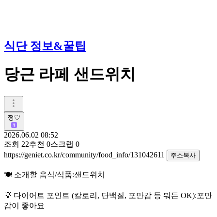
식단 정보&꿀팁
당근 라페 샌드위치
쩡♡
2026.06.02 08:52
조회
22
추천
0
스크랩
0
https://geniet.co.kr/community/food_info/131042611
주소복사
🍽️ 소개할 음식/식품:샌드위치
💡 다이어트 포인트 (칼로리, 단백질, 포만감 등 뭐든 OK):포만
감이 좋아요