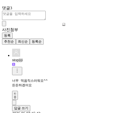
댓글
3
사진첨부
등록
추천순
최신순
등록순
stopjiji
너무 먹음직스러워요^^

0
답글 쓰기