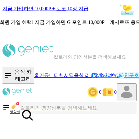
지금 가입하면 10,000P + 로또 10장 지급
회원 가입 혜택!
지금 가입하면
G 포인트 10,000P + 캐시로또 응
칼로리와 영양성분을 검색해보세요
혈당 · 다이어트 음식 검색해보세요
음식 카
홈
커뮤니티
헬시딜
음식 리뷰
영양제
캐시리뷰
기록
친구초
NEW
테고리
음식 · 영양제 리뷰를 찾아보세요
0
0
칼로리와 영양성분을 검색해보세요
영양제
혈당 · 다이어트 음식 검색해보세요
음식 · 영양제 리뷰를 찾아보세요