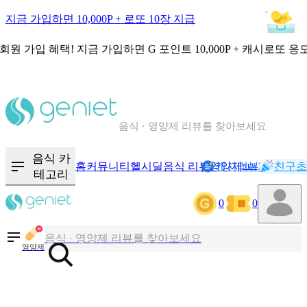
지금 가입하면 10,000P + 로또 10장 지급
회원 가입 혜택!
지금 가입하면
G 포인트 10,000P + 캐시로또 응
칼로리와 영양성분을 검색해보세요
혈당 · 다이어트 음식 검색해보세요
음식 · 영양제 리뷰를 찾아보세요
음식 카
홈
커뮤니티
헬시딜
음식 리뷰
영양제
캐시리뷰
기록
친구초
NEW
테고리
칼로리와 영양성분을 검색해보세요
0
0
혈당 · 다이어트 음식 검색해보세요
음식 · 영양제 리뷰를 찾아보세요
영양제