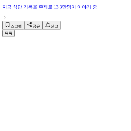
지금
식단 기록
을 주제로
13.3만명
이 이야기 중
스크랩
공유
신고
목록