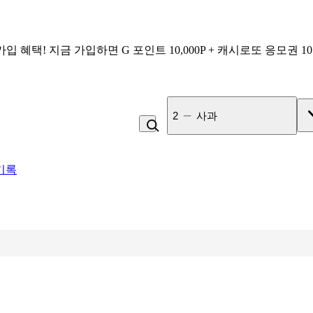
가입 혜택!
지금 가입하면
G 포인트 10,000P + 캐시로또 응모권 1
3
비_플레인 쿽
기록