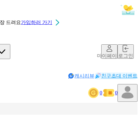
0장
드려요
가입하러 가기
마이페이지
로그인
캐시리뷰
친구초대 이벤트
0
0