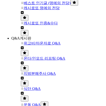
베스트 인기글 (명예의 전당)
캐시로또 명예의 전당
캐시로또 인증&수다
Q&A게시판
위고비/마운자로 Q&A
온다/인모드 리프팅 Q&A
지방분해주사 Q&A
식단 Q&A
운동 Q&A