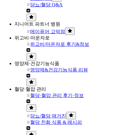
당뇨/혈당 Q&A
지니어트 파트너 병원
메이퓨어 고덕점
위고비·마운자로
위고비/마운자로 후기&정보
영양제·건강기능식품
영양제&건강기능식품 리뷰
혈당·혈압 관리
혈당·혈압 관리 후기·정보
당뇨/혈당 매거진
혈당 친화 식품 & 레시피