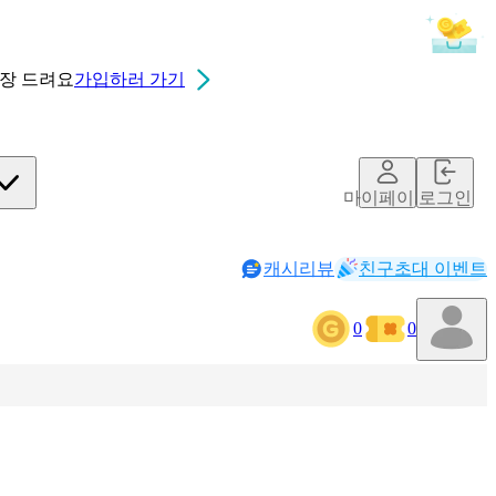
0장
드려요
가입하러 가기
마이페이지
로그인
캐시리뷰
친구초대 이벤트
0
0