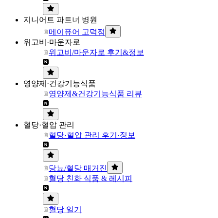
지니어트 파트너 병원
메이퓨어 고덕점
위고비·마운자로
위고비/마운자로 후기&정보
영양제·건강기능식품
영양제&건강기능식품 리뷰
혈당·혈압 관리
혈당·혈압 관리 후기·정보
당뇨/혈당 매거진
혈당 친화 식품 & 레시피
혈당 일기