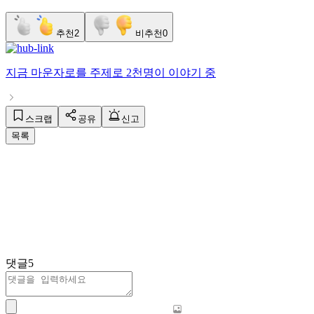
추천
2
비추천
0
지금
마운자로
를 주제로
2천명
이 이야기 중
스크랩
공유
신고
목록
댓글
5