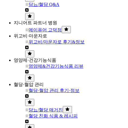
당뇨/혈당 Q&A
지니어트 파트너 병원
메이퓨어 고덕점
위고비·마운자로
위고비/마운자로 후기&정보
영양제·건강기능식품
영양제&건강기능식품 리뷰
혈당·혈압 관리
혈당·혈압 관리 후기·정보
당뇨/혈당 매거진
혈당 친화 식품 & 레시피