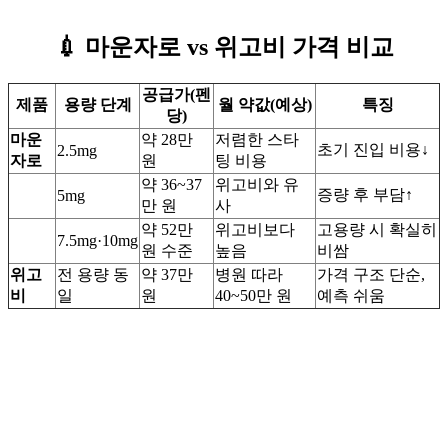
💉
마운자
로 vs 위고비 가격 비교
공급가(펜
제품
용량 단계
월 약값(예상)
특징
당)
마운
약 28만
저렴한 스타
초기 진입 비용↓
2.5mg
자로
원
팅 비용
약 36~37
위고비와 유
증량 후 부담↑
5mg
만 원
사
약 52만
위고비보다
고용량 시 확실히
7.5mg·10mg
원 수준
높음
비쌈
위고
전 용량 동
약 37만
병원 따라
가격 구조 단순,
비
일
원
40~50만 원
예측 쉬움