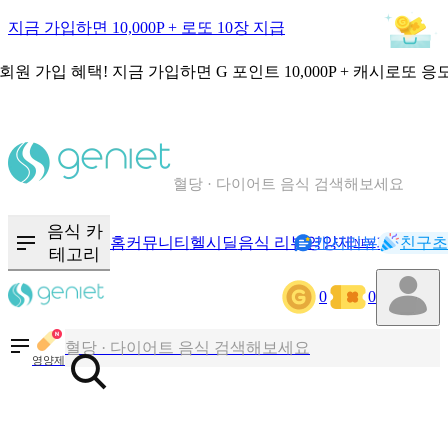
지금 가입하면 10,000P + 로또 10장 지급
회원 가입 혜택!
지금 가입하면
G 포인트 10,000P + 캐시로또 응
칼로리와 영양성분을 검색해보세요
혈당 · 다이어트 음식 검색해보세요
음식 · 영양제 리뷰를 찾아보세요
음식 카
홈
커뮤니티
헬시딜
음식 리뷰
영양제
캐시리뷰
기록
친구초
NEW
테고리
0
0
칼로리와 영양성분을 검색해보세요
혈당 · 다이어트 음식 검색해보세요
영양제
음식 · 영양제 리뷰를 찾아보세요