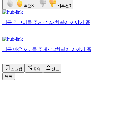
추천
3
비추천
0
지금
위고비
를 주제로
2.3천명
이 이야기 중
지금
마운자로
를 주제로
2천명
이 이야기 중
스크랩
공유
신고
목록