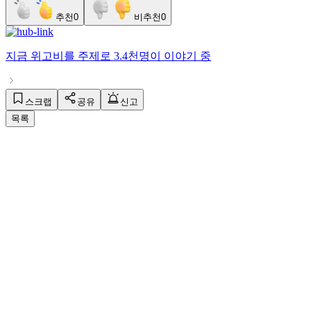
추천
0
비추천
0
지금
위고비
를 주제로
3.4천명
이 이야기 중
스크랩
공유
신고
목록