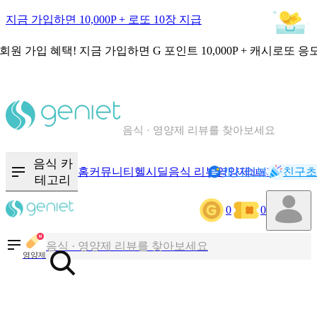
지금 가입하면 10,000P + 로또 10장 지급
회원 가입 혜택!
지금 가입하면
G 포인트 10,000P + 캐시로또 응
칼로리와 영양성분을 검색해보세요
혈당 · 다이어트 음식 검색해보세요
음식 · 영양제 리뷰를 찾아보세요
음식 카
홈
커뮤니티
헬시딜
음식 리뷰
영양제
캐시리뷰
기록
친구초
NEW
테고리
칼로리와 영양성분을 검색해보세요
0
0
혈당 · 다이어트 음식 검색해보세요
음식 · 영양제 리뷰를 찾아보세요
영양제