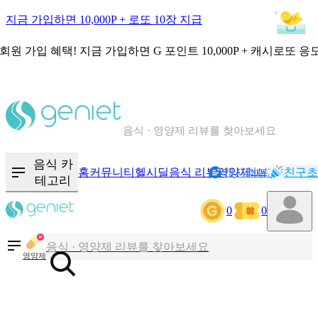
지금 가입하면 10,000P + 로또 10장 지급
회원 가입 혜택!
지금 가입하면
G 포인트 10,000P + 캐시로또 응
칼로리와 영양성분을 검색해보세요
혈당 · 다이어트 음식 검색해보세요
음식 · 영양제 리뷰를 찾아보세요
음식 카
홈
커뮤니티
헬시딜
음식 리뷰
영양제
캐시리뷰
기록
친구초
NEW
테고리
칼로리와 영양성분을 검색해보세요
0
0
혈당 · 다이어트 음식 검색해보세요
음식 · 영양제 리뷰를 찾아보세요
영양제