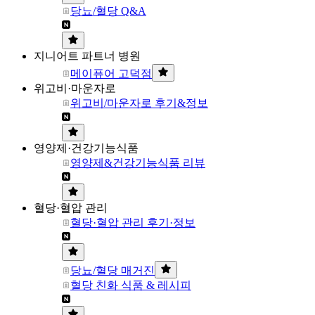
당뇨/혈당 Q&A
지니어트 파트너 병원
메이퓨어 고덕점
위고비·마운자로
위고비/마운자로 후기&정보
영양제·건강기능식품
영양제&건강기능식품 리뷰
혈당·혈압 관리
혈당·혈압 관리 후기·정보
당뇨/혈당 매거진
혈당 친화 식품 & 레시피