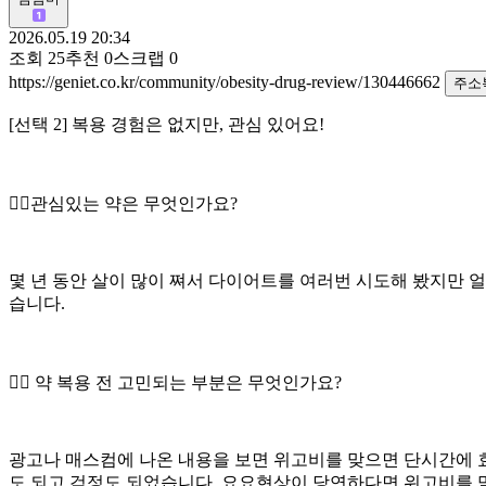
2026.05.19 20:34
조회
25
추천
0
스크랩
0
https://geniet.co.kr/community/obesity-drug-review/130446662
주소
[선택 2] 복용 경험은 없지만, 관심 있어요!
👉🏻관심있는 약은 무엇인가요?
몇 년 동안 살이 많이 쪄서 다이어트를 여러번 시도해 봤지만 
습니다.
👉🏻 약 복용 전 고민되는 부분은 무엇인가요?
광고나 매스컴에 나온 내용을 보면 위고비를 맞으면 단시간에 효
도 되고 걱정도 되었습니다. 요요현상이 당연하다면 위고비를 