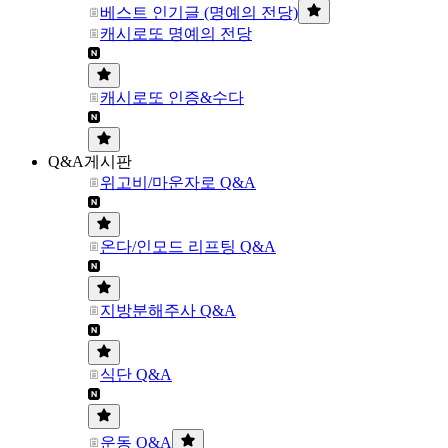
베스트 인기글 (명예의 전당)
캐시로또 명예의 전당
캐시로또 인증&수다
Q&A게시판
위고비/마운자로 Q&A
온다/인모드 리프팅 Q&A
지방분해주사 Q&A
식단 Q&A
운동 Q&A