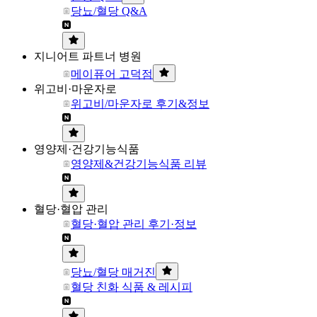
당뇨/혈당 Q&A
지니어트 파트너 병원
메이퓨어 고덕점
위고비·마운자로
위고비/마운자로 후기&정보
영양제·건강기능식품
영양제&건강기능식품 리뷰
혈당·혈압 관리
혈당·혈압 관리 후기·정보
당뇨/혈당 매거진
혈당 친화 식품 & 레시피