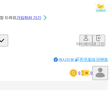
0장
드려요
가입하러 가기
마이페이지
로그인
캐시리뷰
친구초대 이벤트
0
0