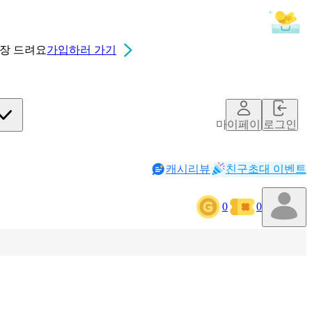
0장
드려요
가입하러 가기
마이페이지
로그인
캐시리뷰
친구초대 이벤트
0
0