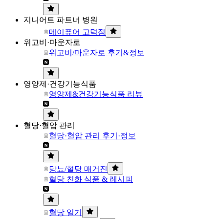
지니어트 파트너 병원
메이퓨어 고덕점
위고비·마운자로
위고비/마운자로 후기&정보
영양제·건강기능식품
영양제&건강기능식품 리뷰
혈당·혈압 관리
혈당·혈압 관리 후기·정보
당뇨/혈당 매거진
혈당 친화 식품 & 레시피
혈당 일기