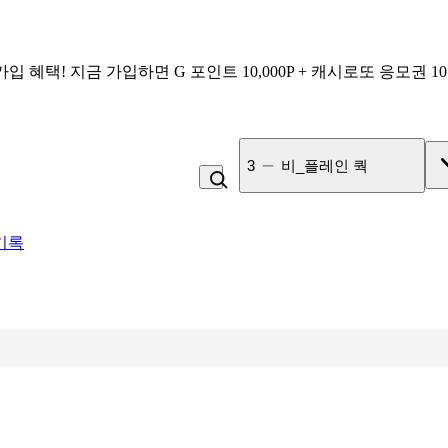
가입 혜택!
지금 가입하면
G 포인트 10,000P + 캐시로또 응모권 1
4
미각제빵소 더블스콘
기록