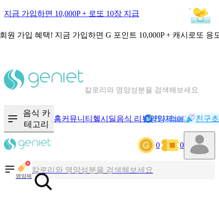
지금 가입하면 10,000P + 로또 10장 지급
회원 가입 혜택!
지금 가입하면
G 포인트 10,000P + 캐시로또 응
칼로리와 영양성분을 검색해보세요
혈당 · 다이어트 음식 검색해보세요
음식 카
홈
커뮤니티
헬시딜
음식 리뷰
영양제
캐시리뷰
기록
친구초
NEW
테고리
음식 · 영양제 리뷰를 찾아보세요
0
0
칼로리와 영양성분을 검색해보세요
영양제
혈당 · 다이어트 음식 검색해보세요
음식 · 영양제 리뷰를 찾아보세요