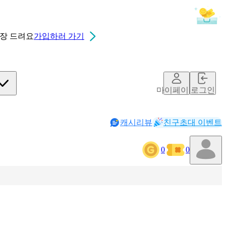
0장
드려요
가입하러 가기
마이페이지
로그인
캐시리뷰
친구초대 이벤트
0
0