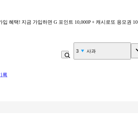
가입 혜택!
지금 가입하면
G 포인트 10,000P + 캐시로또 응모권 1
4
비_플레인 쿽
기록