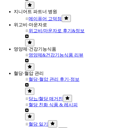
지니어트 파트너 병원
메이퓨어 고덕점
위고비·마운자로
위고비/마운자로 후기&정보
영양제·건강기능식품
영양제&건강기능식품 리뷰
혈당·혈압 관리
혈당·혈압 관리 후기·정보
당뇨/혈당 매거진
혈당 친화 식품 & 레시피
혈당 일기