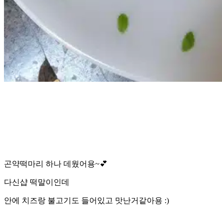
곤약떡마리 하나 데웠어용~💕
다신샵 떡말이인데
안에 치즈랑 불고기도 들어있고 맛난거같아용 :)