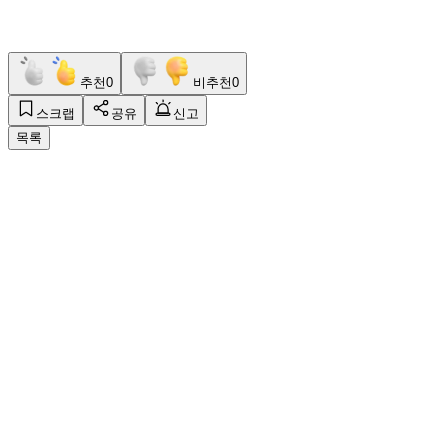
추천
0
비추천
0
스크랩
공유
신고
목록