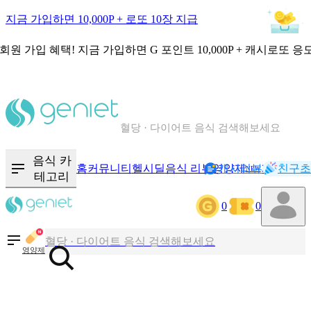
지금 가입하면 10,000P + 로또 10장 지급
회원 가입 혜택!
지금 가입하면
G 포인트 10,000P + 캐시로또 응
칼로리와 영양성분을 검색해보세요
혈당 · 다이어트 음식 검색해보세요
음식 · 영양제 리뷰를 찾아보세요
음식 카
홈
커뮤니티
헬시딜
음식 리뷰
영양제
캐시리뷰
기록
친구초
NEW
테고리
0
0
칼로리와 영양성분을 검색해보세요
혈당 · 다이어트 음식 검색해보세요
영양제
음식 · 영양제 리뷰를 찾아보세요