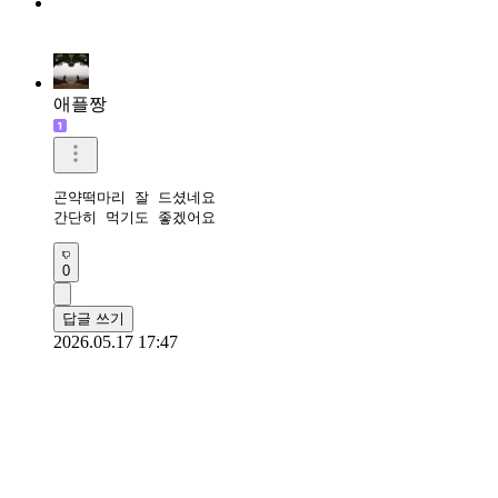
애플짱
곤약떡마리 잘 드셨네요 

간단히 먹기도 좋겠어요 
0
답글 쓰기
2026.05.17 17:47