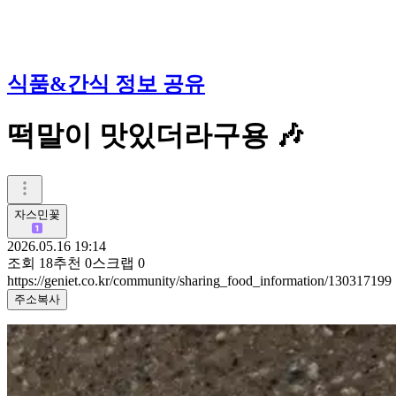
식품&간식 정보 공유
떡말이 맛있더라구용 🎶
자스민꽃
2026.05.16 19:14
조회
18
추천
0
스크랩
0
https://geniet.co.kr/community/sharing_food_information/130317199
주소복사