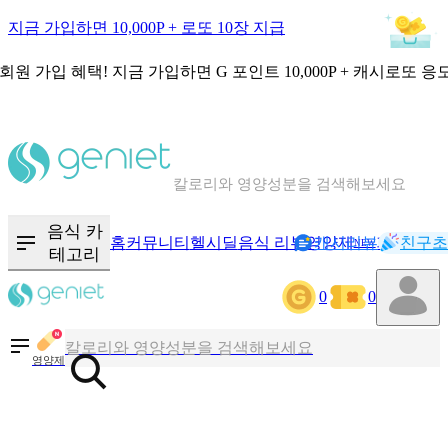
지금 가입하면 10,000P + 로또 10장 지급
회원 가입 혜택!
지금 가입하면
G 포인트 10,000P + 캐시로또 응
칼로리와 영양성분을 검색해보세요
혈당 · 다이어트 음식 검색해보세요
음식 카
홈
커뮤니티
헬시딜
음식 리뷰
영양제
캐시리뷰
기록
친구초
NEW
테고리
음식 · 영양제 리뷰를 찾아보세요
0
0
칼로리와 영양성분을 검색해보세요
영양제
혈당 · 다이어트 음식 검색해보세요
음식 · 영양제 리뷰를 찾아보세요