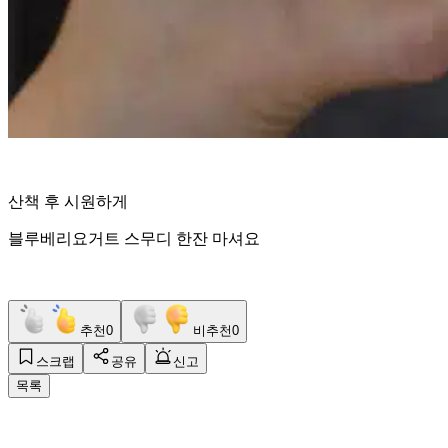
산책 후 시원하게
블루베리요거트 스무디 한잔 마셔요
추천
0
비추천
0
스크랩
공유
신고
목록