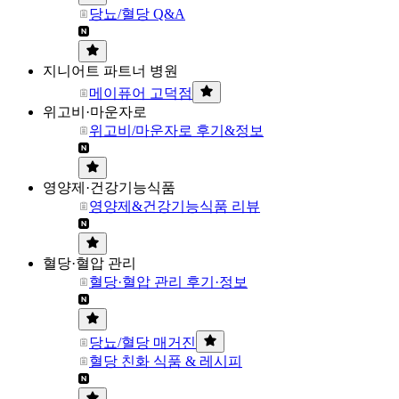
당뇨/혈당 Q&A
지니어트 파트너 병원
메이퓨어 고덕점
위고비·마운자로
위고비/마운자로 후기&정보
영양제·건강기능식품
영양제&건강기능식품 리뷰
혈당·혈압 관리
혈당·혈압 관리 후기·정보
당뇨/혈당 매거진
혈당 친화 식품 & 레시피