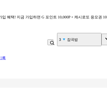
가입 혜택!
지금 가입하면
G 포인트 10,000P + 캐시로또 응모권 1
4
비_플레인 쿽
기록