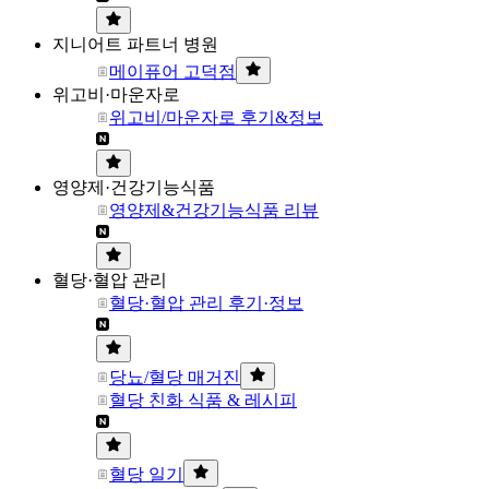
지니어트 파트너 병원
메이퓨어 고덕점
위고비·마운자로
위고비/마운자로 후기&정보
영양제·건강기능식품
영양제&건강기능식품 리뷰
혈당·혈압 관리
혈당·혈압 관리 후기·정보
당뇨/혈당 매거진
혈당 친화 식품 & 레시피
혈당 일기