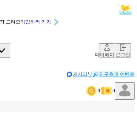
0장
드려요
가입하러 가기
마이페이지
로그인
캐시리뷰
친구초대 이벤트
0
0