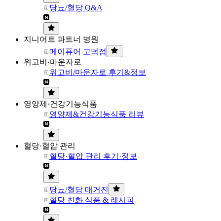
당뇨/혈당 Q&A
지니어트 파트너 병원
메이퓨어 고덕점
위고비·마운자로
위고비/마운자로 후기&정보
영양제·건강기능식품
영양제&건강기능식품 리뷰
혈당·혈압 관리
혈당·혈압 관리 후기·정보
당뇨/혈당 매거진
혈당 친화 식품 & 레시피