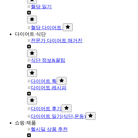
혈당 일기
혈당 다이어트
다이어트·식단
전문가 다이어트 매거진
식단 정보&꿀팁
다이어트 톡
다이어트 레시피
다이어트 후기
다이어트 일기(식단,운동)
쇼핑·제품
헬시딜 상품 추천