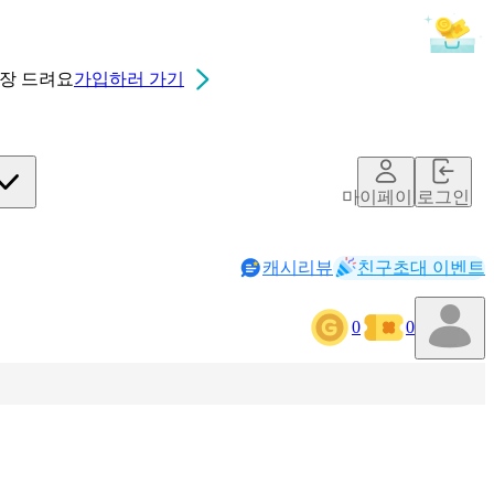
0장
드려요
가입하러 가기
마이페이지
로그인
캐시리뷰
친구초대 이벤트
0
0