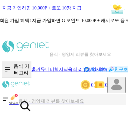
지금 가입하면 10,000P + 로또 10장 지급
회원 가입 혜택!
지금 가입하면
G 포인트 10,000P + 캐시로또 응
칼로리와 영양성분을 검색해보세요
혈당 · 다이어트 음식 검색해보세요
음식 카
홈
커뮤니티
헬시딜
음식 리뷰
영양제
캐시리뷰
기록
친구초
NEW
테고리
음식 · 영양제 리뷰를 찾아보세요
0
0
칼로리와 영양성분을 검색해보세요
영양제
혈당 · 다이어트 음식 검색해보세요
음식 · 영양제 리뷰를 찾아보세요