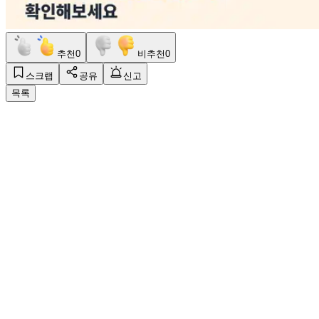
추천
0
비추천
0
스크랩
공유
신고
목록