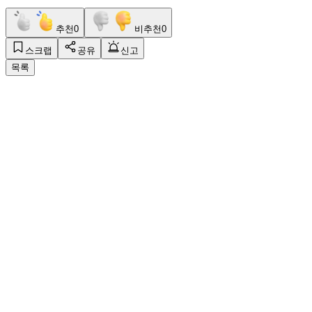
추천
0
비추천
0
스크랩
공유
신고
목록