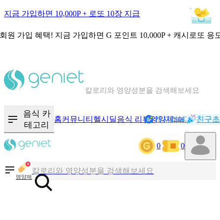
지금 가입하면 10,000P + 로또 10장 지급
회원 가입 혜택!
지금 가입하면
G 포인트 10,000P + 캐시로또 응
칼로리와 영양성분을 검색해보세요
혈당 · 다이어트 음식 검색해보세요
음식 · 영양제 리뷰를 찾아보세요
음식 카
홈
커뮤니티
헬시딜
음식 리뷰
영양제
캐시리뷰
기록
친구초
NEW
테고리
0
0
칼로리와 영양성분을 검색해보세요
혈당 · 다이어트 음식 검색해보세요
영양제
음식 · 영양제 리뷰를 찾아보세요