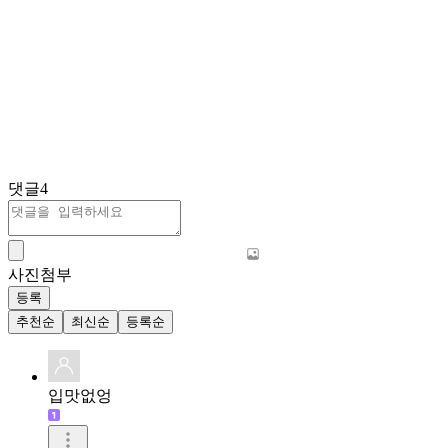
댓글
4
사진첨부
등록
추천순
최신순
등록순
입맛없엉