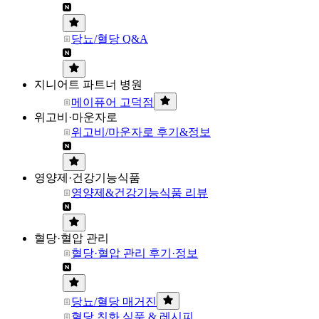
당뇨/혈당 Q&A
지니어트 파트너 병원
메이퓨어 고덕점
위고비·마운자로
위고비/마운자로 후기&정보
영양제·건강기능식품
영양제&건강기능식품 리뷰
혈당·혈압 관리
혈당·혈압 관리 후기·정보
당뇨/혈당 매거진
혈당 친화 식품 & 레시피