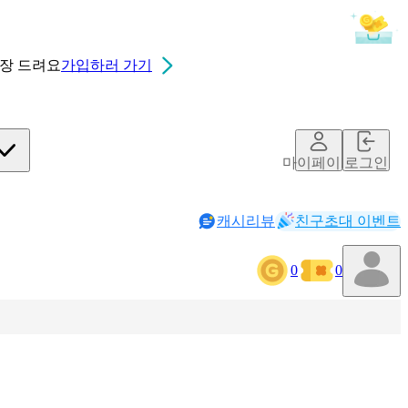
0장
드려요
가입하러 가기
마이페이지
로그인
캐시리뷰
친구초대 이벤트
0
0