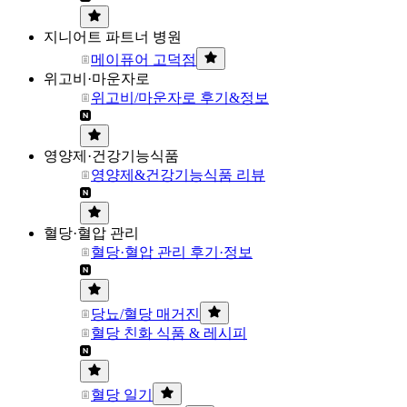
지니어트 파트너 병원
메이퓨어 고덕점
위고비·마운자로
위고비/마운자로 후기&정보
영양제·건강기능식품
영양제&건강기능식품 리뷰
혈당·혈압 관리
혈당·혈압 관리 후기·정보
당뇨/혈당 매거진
혈당 친화 식품 & 레시피
혈당 일기