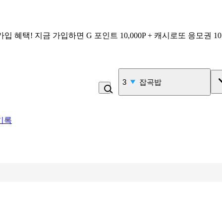
가입 혜택!
지금 가입하면
G 포인트 10,000P + 캐시로또 응모권 1
4
비_플레인 쿽
기록