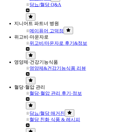
당뇨/혈당 Q&A
지니어트 파트너 병원
메이퓨어 고덕점
위고비·마운자로
위고비/마운자로 후기&정보
영양제·건강기능식품
영양제&건강기능식품 리뷰
혈당·혈압 관리
혈당·혈압 관리 후기·정보
당뇨/혈당 매거진
혈당 친화 식품 & 레시피