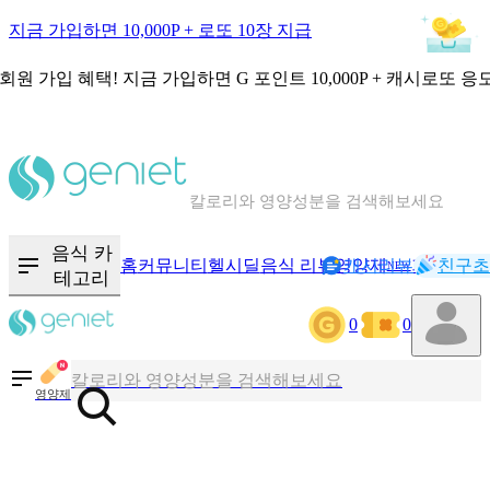
지금 가입하면 10,000P + 로또 10장 지급
회원 가입 혜택!
지금 가입하면
G 포인트 10,000P + 캐시로또 응
칼로리와 영양성분을 검색해보세요
혈당 · 다이어트 음식 검색해보세요
음식 · 영양제 리뷰를 찾아보세요
음식 카
홈
커뮤니티
헬시딜
음식 리뷰
영양제
캐시리뷰
기록
친구초
NEW
테고리
0
0
칼로리와 영양성분을 검색해보세요
혈당 · 다이어트 음식 검색해보세요
영양제
음식 · 영양제 리뷰를 찾아보세요