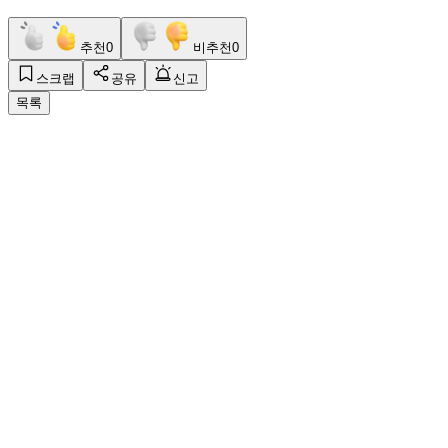
추천
0
비추천
0
스크랩
공유
신고
목록