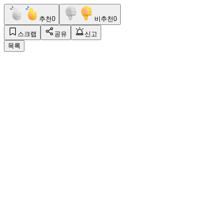
추천
0
비추천
0
스크랩
공유
신고
목록