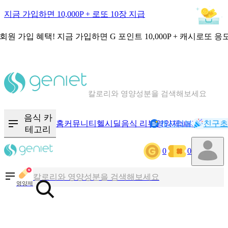
지금 가입하면 10,000P + 로또 10장 지급
회원 가입 혜택!
지금 가입하면
G 포인트 10,000P + 캐시로또 응
칼로리와 영양성분을 검색해보세요
혈당 · 다이어트 음식 검색해보세요
음식 · 영양제 리뷰를 찾아보세요
음식 카
홈
커뮤니티
헬시딜
음식 리뷰
영양제
캐시리뷰
기록
친구초
NEW
테고리
0
0
칼로리와 영양성분을 검색해보세요
혈당 · 다이어트 음식 검색해보세요
영양제
음식 · 영양제 리뷰를 찾아보세요