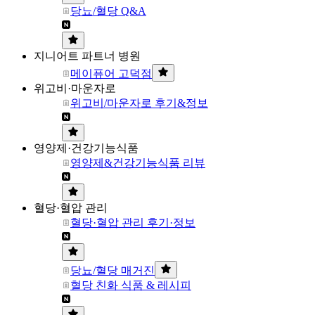
당뇨/혈당 Q&A
지니어트 파트너 병원
메이퓨어 고덕점
위고비·마운자로
위고비/마운자로 후기&정보
영양제·건강기능식품
영양제&건강기능식품 리뷰
혈당·혈압 관리
혈당·혈압 관리 후기·정보
당뇨/혈당 매거진
혈당 친화 식품 & 레시피