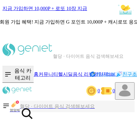
지금 가입하면 10,000P + 로또 10장 지급
회원 가입 혜택!
지금 가입하면
G 포인트 10,000P + 캐시로또 응
칼로리와 영양성분을 검색해보세요
혈당 · 다이어트 음식 검색해보세요
음식 · 영양제 리뷰를 찾아보세요
음식 카
홈
커뮤니티
헬시딜
음식 리뷰
영양제
캐시리뷰
기록
친구초
NEW
테고리
0
0
칼로리와 영양성분을 검색해보세요
혈당 · 다이어트 음식 검색해보세요
영양제
음식 · 영양제 리뷰를 찾아보세요