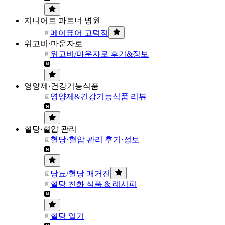
지니어트 파트너 병원
메이퓨어 고덕점
위고비·마운자로
위고비/마운자로 후기&정보
영양제·건강기능식품
영양제&건강기능식품 리뷰
혈당·혈압 관리
혈당·혈압 관리 후기·정보
당뇨/혈당 매거진
혈당 친화 식품 & 레시피
혈당 일기