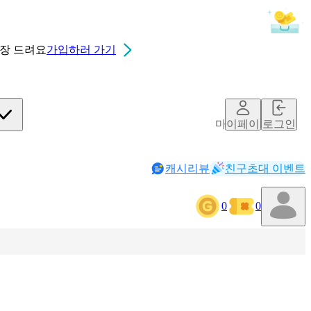
0장
드려요
가입하러 가기
마이페이지
로그인
캐시리뷰
친구초대 이벤트
0
0