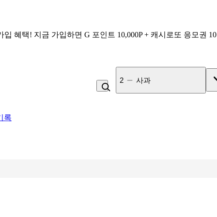
가입 혜택!
지금 가입하면
G 포인트 10,000P + 캐시로또 응모권 1
3
잡곡밥
기록