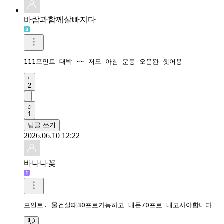
바람과함께살빠지다
111포인트 대박 ~~ 저도 아침 운동 오운완 햇어용
2
1
답글 쓰기
2026.06.10 12:22
바나나꽂
포인트. 물건살때30프로가능하고 내돈70프로 내고사야합니다