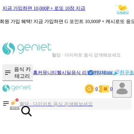
지금 가입하면 10,000P + 로또 10장 지급
회원 가입 혜택!
지금 가입하면
G 포인트 10,000P + 캐시로또 응
칼로리와 영양성분을 검색해보세요
혈당 · 다이어트 음식 검색해보세요
음식 · 영양제 리뷰를 찾아보세요
음식 카
홈
커뮤니티
헬시딜
음식 리뷰
영양제
캐시리뷰
기록
친구초
NEW
테고리
0
0
칼로리와 영양성분을 검색해보세요
혈당 · 다이어트 음식 검색해보세요
영양제
음식 · 영양제 리뷰를 찾아보세요