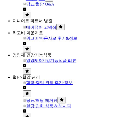
당뇨/혈당 Q&A
지니어트 파트너 병원
메이퓨어 고덕점
위고비·마운자로
위고비/마운자로 후기&정보
영양제·건강기능식품
영양제&건강기능식품 리뷰
혈당·혈압 관리
혈당·혈압 관리 후기·정보
당뇨/혈당 매거진
혈당 친화 식품 & 레시피