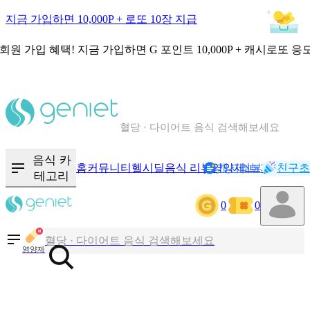
지금 가입하면 10,000P + 로또 10장 지급
회원 가입 혜택!
지금 가입하면
G 포인트 10,000P + 캐시로또 응
칼로리와 영양성분을 검색해보세요
혈당 · 다이어트 음식 검색해보세요
음식 · 영양제 리뷰를 찾아보세요
음식 카
홈
커뮤니티
헬시딜
음식 리뷰
영양제
캐시리뷰
기록
친구초
NEW
테고리
0
0
칼로리와 영양성분을 검색해보세요
혈당 · 다이어트 음식 검색해보세요
영양제
음식 · 영양제 리뷰를 찾아보세요