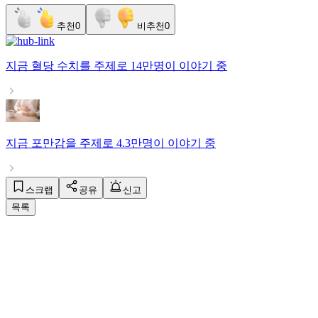
추천
0
비추천
0
지금
혈당 수치
를 주제로
14만명
이 이야기 중
지금
포만감
을 주제로
4.3만명
이 이야기 중
스크랩
공유
신고
목록