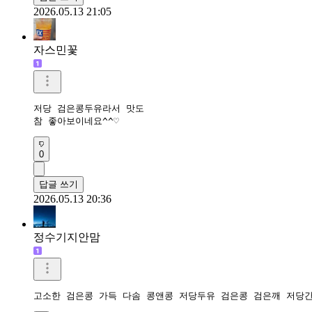
2026.05.13 21:05
자스민꽃
저당 검은콩두유라서 맛도

참 좋아보이네요^^♡
0
답글 쓰기
2026.05.13 20:36
정수기지안맘
고소한 검은콩 가득 다솜 콩앤콩 저당두유 검은콩 검은깨 저당